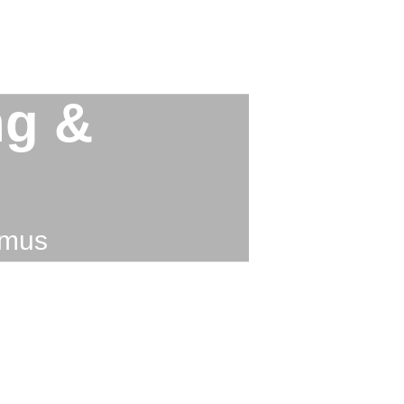
ng &
smus