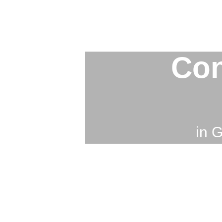
Con
in 