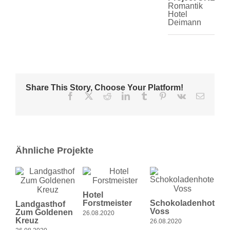
Romantik
Hotel
Deimann
Share This Story, Choose Your Platform!
Facebook
X
Reddit
LinkedIn
Tumblr
Pinterest
Vk
E-
Mail
Ähnliche Projekte
Hotel
Mei
Forstmeister
Schokoladenhotel
Hot
Landgasthof
Voss
Zum Goldenen
26.08.2020
26.0
Kreuz
26.08.2020