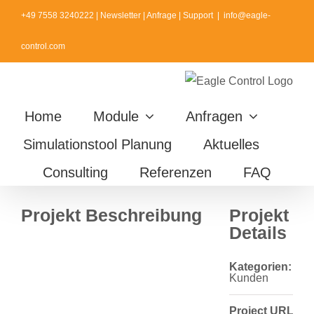
Zum
+49 7558 3240222
|
Newsletter
|
Anfrage
|
Support
|
info@eagle-
Inhalt
control.com
springen
Home
Module
Anfragen
Simulationstool Planung
Aktuelles
Consulting
Referenzen
FAQ
Projekt Beschreibung
Projekt
Details
Kategorien:
Kunden
Project URL: