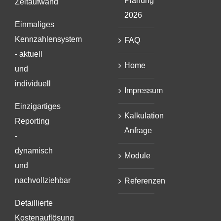
Planung
Zeitaufwand
2026
Einmaliges
Kennzahlensystem
FAQ
- aktuell
Home
und
individuell
Impressum
Einzigartiges
Kalkulation
Reporting
Anfrage
-
dynamisch
Module
und
nachvollziehbar
Referenzen
Detaillierte
Kostenauflösung