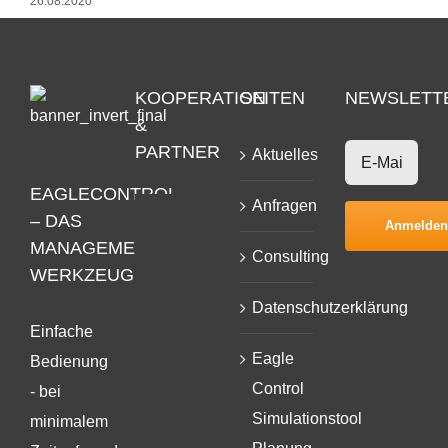
26.08.2020
KOOPERATION
SEITEN
NEWSLETT
&
PARTNER
Aktuelles
EAGLECONTROL
Anfragen
– DAS
MANAGEMENT
Consulting
WERKZEUG
Datenschutzerklärung
Einfache
Eagle
Bedienung
Control
- bei
Simulationstool
minimalem