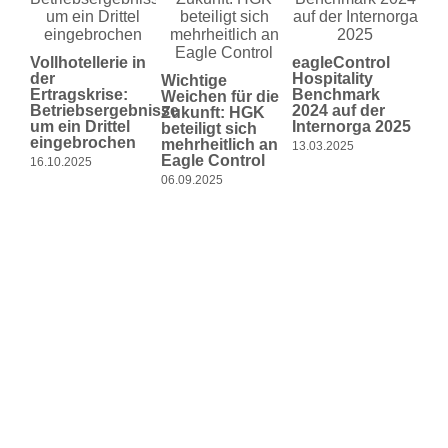
De
eag
Vollhotellerie in
eagleControl
Me
der
Hospitality
Wichtige
Re
Ertragskrise:
Benchmark
Weichen für die
Betriebsergebnisse
2024 auf der
Zukunft: HGK
08.1
um ein Drittel
Internorga 2025
beteiligt sich
eingebrochen
mehrheitlich an
13.03.2025
Eagle Control
16.10.2025
06.09.2025