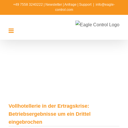
Zum
+49 7558 3240222
|
Newsletter
|
Anfrage
|
Support
|
info@eagle-
control.com
Inhalt
springen
Zeige
grösseres
Bild
Vollhotellerie in der Ertragskrise:
Betriebsergebnisse um ein Drittel
eingebrochen