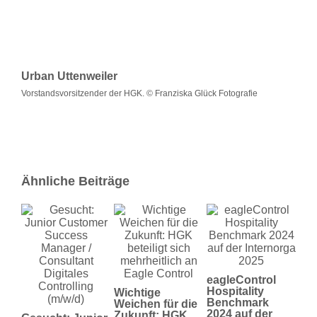
Urban Uttenweiler
Vorstandsvorsitzender der HGK. © Franziska Glück Fotografie
Ähnliche Beiträge
De
eag
eagleControl
Me
Hospitality
Wichtige
Re
Benchmark
Weichen für die
2024 auf der
Zukunft: HGK
08.1