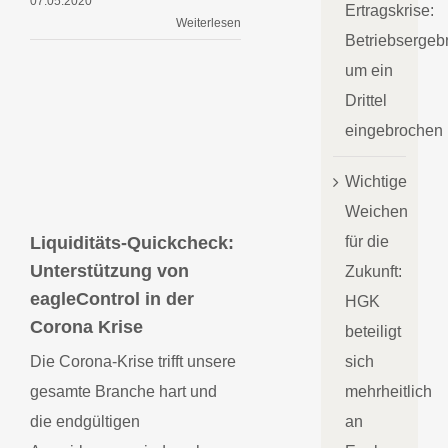
07.05.2020
Ertragskrise:
Weiterlesen
Betriebsergeb
um ein
Drittel
eingebrochen
Wichtige
Weichen
für die
Liquiditäts-Quickcheck:
Liquiditäts-
Unterstützung von
Zukunft:
Quickcheck:
Unterstützung von
eagleControl in der
HGK
eagleControl in der
Corona Krise
Corona Krise
beteiligt
sich
Die Corona-Krise trifft unsere
mehrheitlich
gesamte Branche hart und
an
die endgültigen