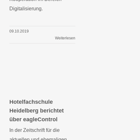
Digitalisierung.
09.10.2019
Weiterlesen
Hotelfachschule
Hotelfachschule
Heidelberg berichtet
Heidelberg
berichtet über
über eagleControl
eagleControl
In der Zeitschrift für die
aktuellen und ehemaligen