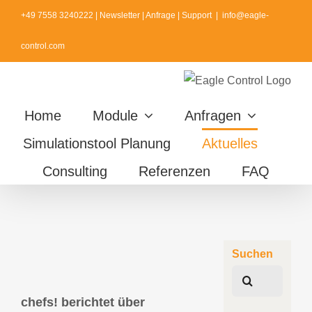
Zum
+49 7558 3240222
|
Newsletter
|
Anfrage
|
Support
|
info@eagle-
Inhalt
control.com
springen
Home
Module
Anfragen
Simulationstool Planung
Aktuelles
Consulting
Referenzen
FAQ
Suchen
Suche
nach:
chefs! berichtet über