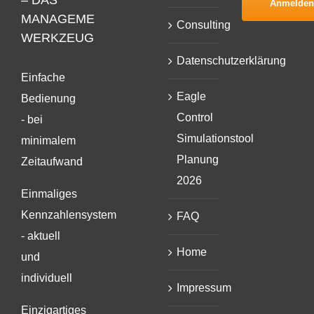
MANAGEMENT
Consulting
WERKZEUG
Datenschutzerklärung
Einfache
Eagle
Bedienung
Control
- bei
Simulationstool
minimalem
Planung
Zeitaufwand
2026
Einmaliges
Kennzahlensystem
FAQ
- aktuell
Home
und
individuell
Impressum
Einzigartiges