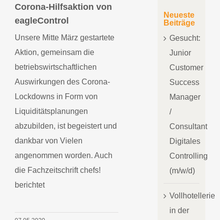
Corona-Hilfsaktion von
chefs! berichtet
über Corona-
Neueste
eagleControl
Hilfsaktion von
Beiträge
eagleControl
Unsere Mitte März gestartete
Gesucht:
Aktion, gemeinsam die
Junior
betriebswirtschaftlichen
Customer
Auswirkungen des Corona-
Success
Lockdowns in Form von
Manager
Liquiditätsplanungen
/
abzubilden, ist begeistert und
Consultant
dankbar von Vielen
Digitales
angenommen worden. Auch
Controlling
die Fachzeitschrift chefs!
(m/w/d)
berichtet
Vollhotellerie
in der